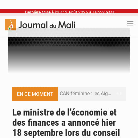
Dernière Mise à jour : 3 août 2026 à 16h52 GMT
›
CAN féminine : les Aigles Dames se relancent
EN CE MOMENT
Visas américains : les dossiers maliens transférés à Dakar
Le ministre de l’économie et
des finances a annoncé hier
Hivernage : l’anticipation des crues à l’épreuve
18 septembre lors du conseil
Mobilité étudiante : une présence africaine en hausse dans les universités russes