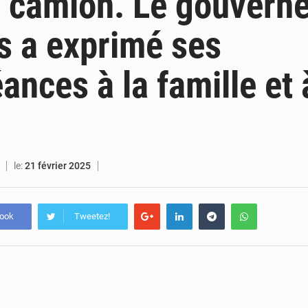
n camion. Le gouvern
s a exprimé ses
ances à la famille et 
le:
21 février 2025
book
Tweetez!