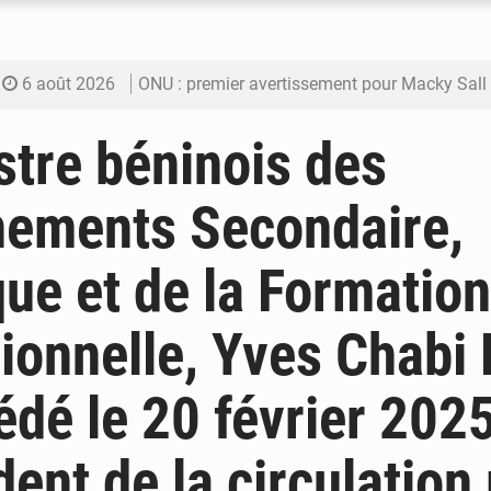
6 août 2026
ONU : premier avertissement pour Macky Sall
6 août 2026
Décharge de Badalabougou : Une menace sanita
stre béninois des
6 août 2026
Défense et sécurité : Le Mali change d’archite
nements Secondaire,
6 août 2026
Riz local : 26 030 tonnes pour amortir la soud
ue et de la Formation
6 août 2026
Enclavement : Les fragiles routes du Mali vers
ionnelle, Yves Chabi 
édé le 20 février 202
dent de la circulation