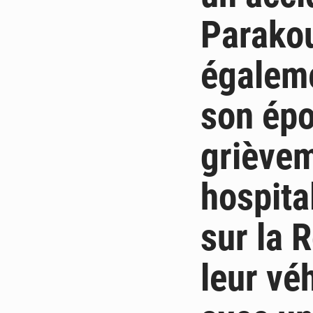
Parakou
égaleme
son épo
grièvem
hospital
sur la 
leur véh