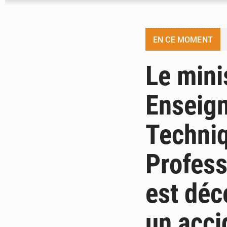
EN CE MOMENT
Le mini
Enseig
Techniq
Profess
est déc
un acci