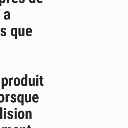
 a
is que
 produit
lorsque
lision