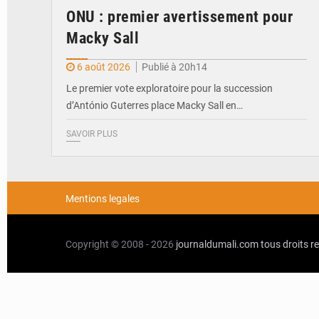
ONU : premier avertissement pour
Macky Sall
6 août 2026
Publié à 20h14
Le premier vote exploratoire pour la succession
d’António Guterres place Macky Sall en…
SAVOIR PLUS
Mentions legales
Copyright © 2008 - 2026
journaldumali.com
tous droits r