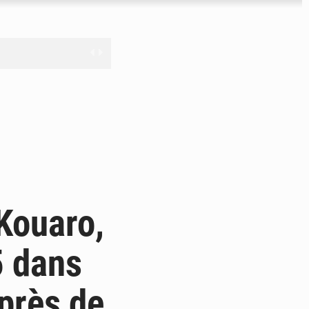
ire à ciel ouvert
cture
ure
 la mer
Kouaro,
5 dans
 près de