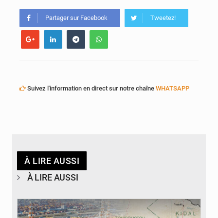
AfroBasket U18 : Le Mali défend sa double couronne à Abidjan
Partager sur Facebook
Tweetez!
Suivez l'information en direct sur notre chaîne
WHATSAPP
À LIRE AUSSI
À LIRE AUSSI
© JDM