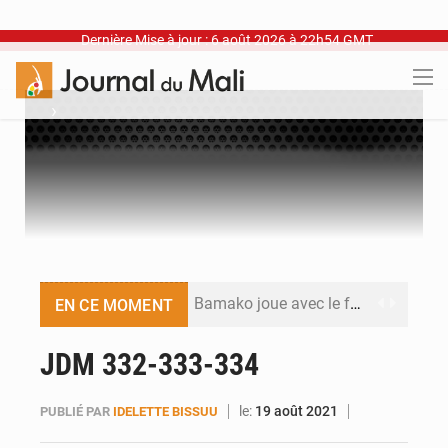
Dernière Mise à jour : 6 août 2026 à 22h54 GMT
›
Bamako joue avec le feu
EN CE MOMENT
Blanchisseries à Bamako : la traçabilité du linge en question
JDM 332-333-334
Dr Abdrahamane Tamboura, économiste
le:
19 août 2021
PUBLIÉ PAR
IDELETTE BISSUU
Ports ouest-africains : la bataille du fret sahélien