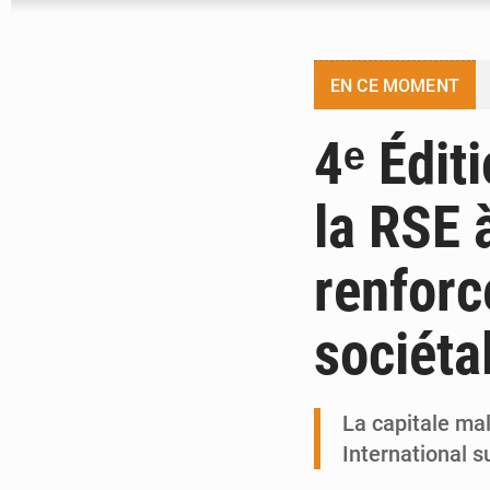
EN CE MOMENT
4ᵉ Édit
la RSE
renforc
sociéta
La capitale mali
International s