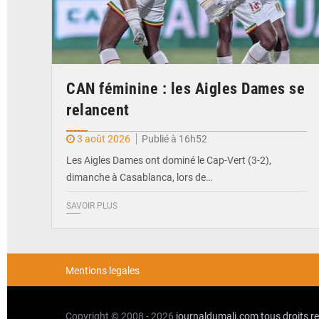
CAN féminine : les Aigles Dames se
relancent
3 août 2026
Publié à 16h52
Les Aigles Dames ont dominé le Cap-Vert (3-2),
dimanche à Casablanca, lors de…
SAVOIR PLUS
Mentions legales
Copyright © 2008 - 2026
journaldumali.com
tous droits r