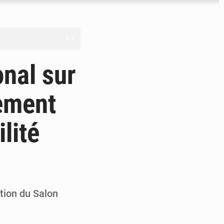
férés à Dakar
onal sur
e
ement
les universités russes
lité
ifficiles à valoriser
ition du Salon