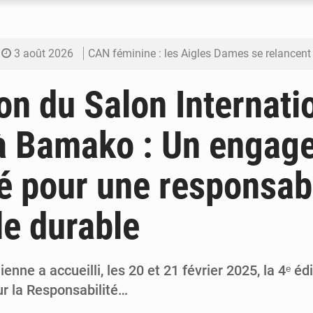
3 août 2026
CAN féminine : les Aigles Dames se relancent
3 août 2026
Visas américains : les dossiers maliens trans
ion du Salon Internati
3 août 2026
Hivernage : l’anticipation des crues à l’épreuv
 à Bamako : Un engag
3 août 2026
Mobilité étudiante : une présence africaine en hausse dans 
é pour une responsabi
3 août 2026
Emploi des jeunes au Mali : des compétences encore d
le durable
enne a accueilli, les 20 et 21 février 2025, la 4ᵉ éd
ur la Responsabilité…