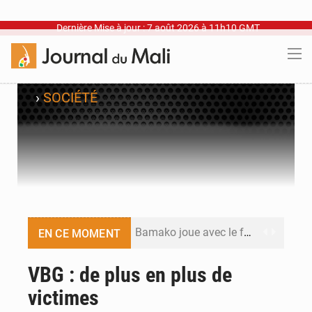
Dernière Mise à jour : 7 août 2026 à 11h10 GMT
›
SOCIÉTÉ
Bamako joue avec le feu
EN CE MOMENT
Blanchisseries à Bamako : la traçabilité du linge en question
VBG : de plus en plus de
victimes
Dr Abdrahamane Tamboura, économiste