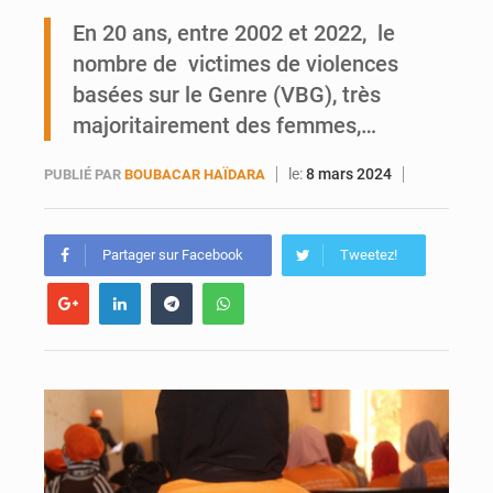
Ports ouest-africains : la bataille du fret sahélien
En 20 ans, entre 2002 et 2022, le
nombre de victimes de violences
AfroBasket U18 : Le Mali défend sa double couronne à Abidjan
basées sur le Genre (VBG), très
majoritairement des femmes,…
le:
8 mars 2024
PUBLIÉ PAR
BOUBACAR HAÏDARA
Partager sur Facebook
Tweetez!