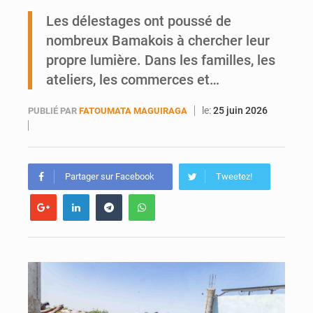
Ports ouest-africains : la bataille du fret sahélien
Les délestages ont poussé de
nombreux Bamakois à chercher leur
AfroBasket U18 : Le Mali défend sa double couronne à Abidjan
propre lumière. Dans les familles, les
ateliers, les commerces et…
le:
25 juin 2026
PUBLIÉ PAR
FATOUMATA MAGUIRAGA
Partager sur Facebook
Tweetez!