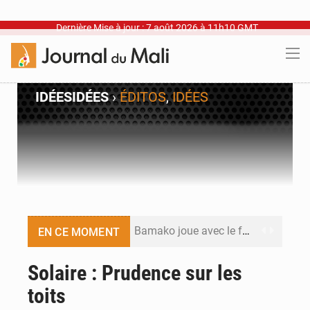
Dernière Mise à jour : 7 août 2026 à 11h10 GMT
IDÉES
IDÉES
›
ÉDITOS
,
IDÉES
Bamako joue avec le feu
EN CE MOMENT
Blanchisseries à Bamako : la traçabilité du linge en question
Solaire : Prudence sur les
toits
Dr Abdrahamane Tamboura, économiste