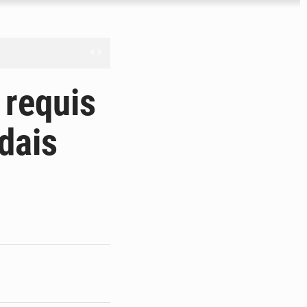
férés à Dakar
 requis
e
dais
les universités russes
ifficiles à valoriser