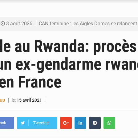
3 août 2026
CAN féminine : les Aigles Dames se relancent
3 août 2026
Visas américains : les dossiers maliens trans
e au Rwanda: procès
3 août 2026
Hivernage : l’anticipation des crues à l’épreuv
 un ex-gendarme rwan
3 août 2026
Mobilité étudiante : une présence africaine en hausse dans 
en France
3 août 2026
Emploi des jeunes au Mali : des compétences encore d
le:
15 avril 2021
SUU
book
Tweetez!