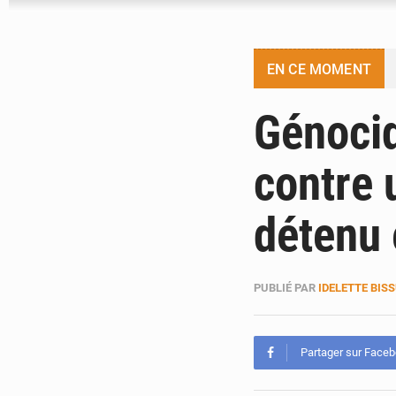
EN CE MOMENT
Génocid
contre
détenu 
PUBLIÉ PAR
IDELETTE BIS
Partager sur Face