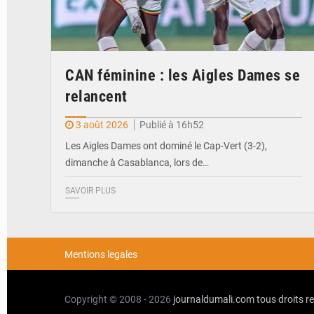
CAN féminine : les Aigles Dames se
relancent
3 août 2026
Publié à 16h52
Les Aigles Dames ont dominé le Cap-Vert (3-2),
dimanche à Casablanca, lors de…
SAVOIR PLUS
Mentions legales
Copyright © 2008 - 2026
journaldumali.com
tous droits r