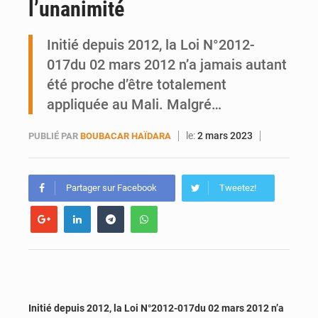
l’unanimité
Mobilité étudiante : une présence africaine en hausse dans les universités russes
Initié depuis 2012, la Loi N°2012-
Emploi des jeunes au Mali : des compétences encore difficiles à valoriser
017du 02 mars 2012 n’a jamais autant
été proche d’être totalement
appliquée au Mali. Malgré…
le:
2 mars 2023
PUBLIÉ PAR
BOUBACAR HAÏDARA
Partager sur Facebook
Tweetez!
Initié depuis 2012, la Loi N°2012-017du 02 mars 2012 n’a