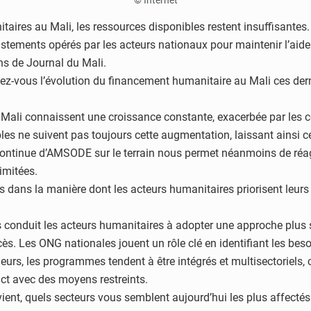
© Internet
aires au Mali, les ressources disponibles restent insuffisantes
ajustements opérés par les acteurs nationaux pour maintenir l’aid
ns de Journal du Mali.
vez-vous l’évolution du financement humanitaire au Mali ces der
ali connaissent une croissance constante, exacerbée par les co
les ne suivent pas toujours cette augmentation, laissant ainsi
e continue d’AMSODE sur le terrain nous permet néanmoins de réa
imitées.
dans la manière dont les acteurs humanitaires priorisent leurs 
conduit les acteurs humanitaires à adopter une approche plus st
accès. Les ONG nationales jouent un rôle clé en identifiant les be
leurs, les programmes tendent à être intégrés et multisectoriels,
act avec des moyens restreints.
nt, quels secteurs vous semblent aujourd’hui les plus affectés 