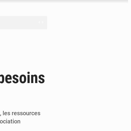
nge en question
ien
 besoins
ouronne à Abidjan
, les ressources
ociation