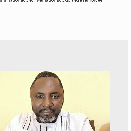
rs nationaux et internationaux doit être renforcée
© Daou