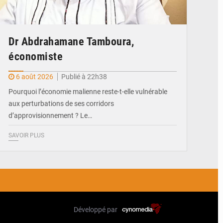
Dr Abdrahamane Tamboura,
économiste
6 août 2026
Publié à 22h38
Pourquoi l’économie malienne reste-t-elle vulnérable
aux perturbations de ses corridors
d’approvisionnement ? Le…
SAVOIR PLUS
Développé par