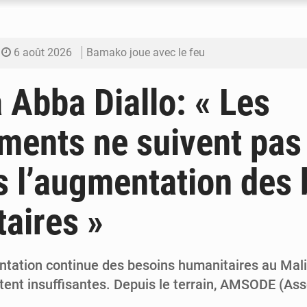
6 août 2026
Bamako joue avec le feu
6 août 2026
Blanchisseries à Bamako : la traçabilité du li
Abba Diallo: « Les
6 août 2026
Dr Abdrahamane Tamboura, économiste
ments ne suivent pas
6 août 2026
Ports ouest-africains : la bataille du fret sahél
s l’augmentation des
6 août 2026
AfroBasket U18 : Le Mali défend sa double c
aires »
ntation continue des besoins humanitaires au Mali
tent insuffisantes. Depuis le terrain, AMSODE (Ass