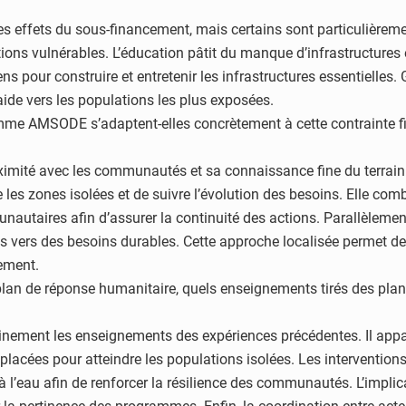
s effets du sous-financement, mais certains sont particulièremen
ions vulnérables. L’éducation pâtit du manque d’infrastructure
oyens pour construire et entretenir les infrastructures essentiell
aide vers les populations les plus exposées.
e AMSODE s’adaptent-elles concrètement à cette contrainte fin
ité avec les communautés et sa connaissance fine du terrain po
re les zones isolées et de suivre l’évolution des besoins. Elle 
utaires afin d’assurer la continuité des actions. Parallèlement
és vers des besoins durables. Cette approche localisée permet de
cement.
lan de réponse humanitaire, quels enseignements tirés des plans
inement les enseignements des expériences précédentes. Il appara
placées pour atteindre les populations isolées. Les interventio
à l’eau afin de renforcer la résilience des communautés. L’implica