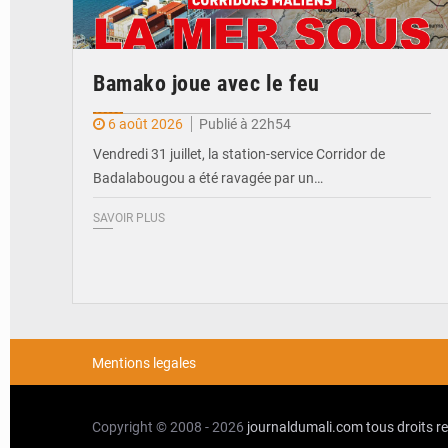
Bamako joue avec le feu
6 août 2026
Publié à 22h54
Vendredi 31 juillet, la station-service Corridor de
Badalabougou a été ravagée par un…
SAVOIR PLUS
Mentions legales
Copyright © 2008 - 2026
journaldumali.com
tous droits r