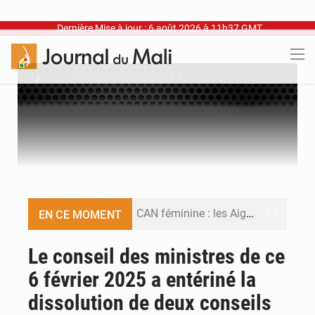
Dernière Mise à jour : 6 août 2026 à 11h37 GMT
›
CAN féminine : les Aigles Dames se relancent
EN CE MOMENT
Visas américains : les dossiers maliens transférés à Dakar
Le conseil des ministres de ce
6 février 2025 a entériné la
Hivernage : l’anticipation des crues à l’épreuve
dissolution de deux conseils
Mobilité étudiante : une présence africaine en hausse dans les universités russes