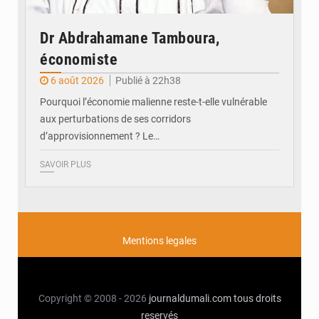
Dr Abdrahamane Tamboura,
économiste
6 août 2026
Publié à 22h38
Pourquoi l’économie malienne reste-t-elle vulnérable
aux perturbations de ses corridors
d’approvisionnement ? Le…
SAVOIR PLUS
Mentions legales
Copyright © 2008 - 2026
journaldumali.com
tous droits
reservés