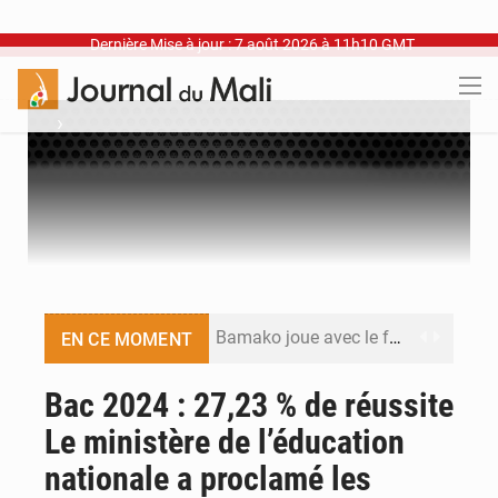
Dernière Mise à jour : 7 août 2026 à 11h10 GMT
›
Bamako joue avec le feu
EN CE MOMENT
Blanchisseries à Bamako : la traçabilité du linge en question
Bac 2024 : 27,23 % de réussite
Le ministère de l’éducation
Dr Abdrahamane Tamboura, économiste
nationale a proclamé les
Ports ouest-africains : la bataille du fret sahélien