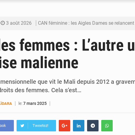
3 août 2026
CAN féminine : les Aigles Dames se relancent
3 août 2026
Visas américains : les dossiers maliens trans
des femmes : L’autre 
3 août 2026
Hivernage : l’anticipation des crues à l’épreuv
rise malienne
3 août 2026
Mobilité étudiante : une présence africaine en hausse dans 
3 août 2026
Emploi des jeunes au Mali : des compétences encore d
dimensionnelle que vit le Mali depuis 2012 a grave
droits des femmes. Cela s’est…
le:
7 mars 2025
ÏDARA
book
Tweetez!