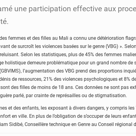
lamé une participation effective aux proc
té.
ts des femmes et des filles au Mali a connu une détérioration fla
ravant de surcroît les violences basées sur le genre (VBG) ». Se
reluisant. Selon les statistiques, plus de 45% des femmes mali
harge holistique demeure problématique pour un grand nombre de 
 (GBVIMS), l’augmentation des VBG prend des proportions inquié
dénis de ressources, 21% des violences psychologiques et 8% de
sont des filles de moins de 18 ans. Ces données ne sont pas exh
ère parlé, par crainte de représailles ou de stigmatisation.
es et des enfants, les exposant à divers dangers, y compris le
fort en ville. En plus de l’obligation de s’occuper de leurs enfa
am Sidibé, Conseillère technique en Genre au Conseil régional 