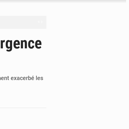
férés à Dakar
urgence
e
les universités russes
ifficiles à valoriser
ment exacerbé les