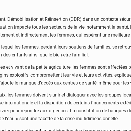
t, Démobilisation et Réinsertion (DDR) dans un contexte sécuri
tuation impacte tous les secteurs de la vie, notamment la santé, 
ctement et indirectement les femmes, qui espèrent une meilleure 
quel les femmes, perdant leurs soutiens de familles, se retrouve
 des enfants ainsi que le bien-être familial.
et vivant de la petite agriculture, les femmes sont affectées p
gins explosifs, compromettent leur vie et leurs activités, expli
 s’ajoute le manque d’accès aux centres de santé, même pour les
 paix, les femmes doivent s’unir et dialoguer avec les groupes
se internationale et la disparition de certains financements exté
rer pour répondre aux urgences. La constitution de banques de cér
 de l’eau » sont une facette de la crise multidimensionnelle.
ociaux garantissant la participation des femmes aux processus d