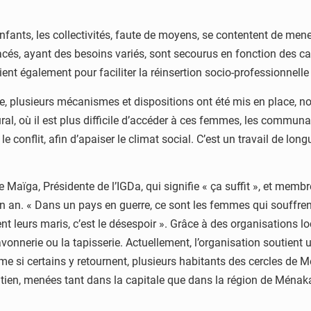
nfants, les collectivités, faute de moyens, se contentent de men
acés, ayant des besoins variés, sont secourus en fonction des ca
vient également pour faciliter la réinsertion socio-professionnell
re, plusieurs mécanismes et dispositions ont été mis en place, 
al, où il est plus difficile d’accéder à ces femmes, les communa
e conflit, afin d’apaiser le climat social. C’est un travail de lon
 Maïga, Présidente de l’IGDa, qui signifie « ça suffit », et memb
un an. « Dans un pays en guerre, ce sont les femmes qui souffrent 
ent leurs maris, c’est le désespoir ». Grâce à des organisations
vonnerie ou la tapisserie. Actuellement, l’organisation soutient
me si certains y retournent, plusieurs habitants des cercles de
soutien, menées tant dans la capitale que dans la région de Ménaka