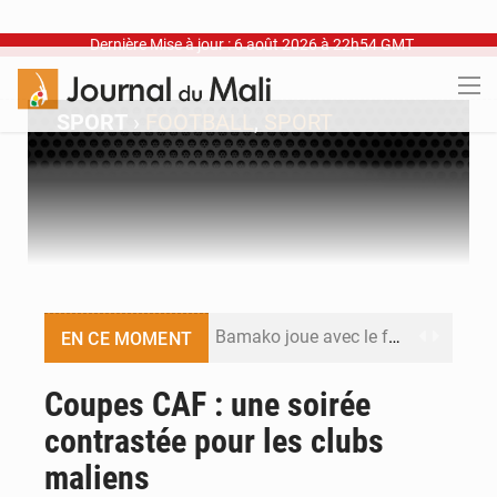
Dernière Mise à jour : 6 août 2026 à 22h54 GMT
SPORT
›
FOOTBALL
,
SPORT
Bamako joue avec le feu
EN CE MOMENT
Blanchisseries à Bamako : la traçabilité du linge en question
Coupes CAF : une soirée
contrastée pour les clubs
Dr Abdrahamane Tamboura, économiste
maliens
Ports ouest-africains : la bataille du fret sahélien