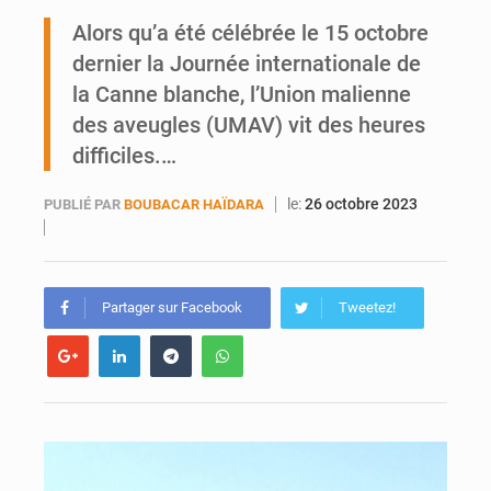
Ports ouest-africains : la bataille du fret sahélien
Alors qu’a été célébrée le 15 octobre
dernier la Journée internationale de
AfroBasket U18 : Le Mali défend sa double couronne à Abidjan
la Canne blanche, l’Union malienne
des aveugles (UMAV) vit des heures
difficiles.…
le:
26 octobre 2023
PUBLIÉ PAR
BOUBACAR HAÏDARA
Partager sur Facebook
Tweetez!