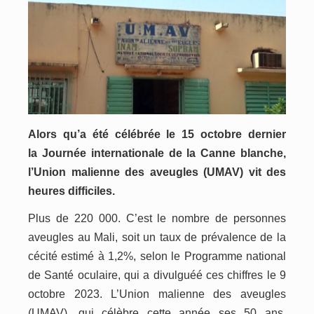
Alors qu’a été célébrée le 15 octobre dernier
la
J
ournée internationale de la
C
anne blanche,
l’
Union
m
alienne des aveugles (
UMAV
) vit des
heures difficiles.
Plus de 220 000. C’est le nombre de personnes
aveugles au Mali, soit un taux de prévalence de la
cécité estimé à 1,2%, selon le Programme national
de Santé oculaire, qui a divulguéé ces chiffres le 9
octobre 2023. L’Union malienne des aveugles
(
UMAV
), qui célèbre cette année ses 50 ans,