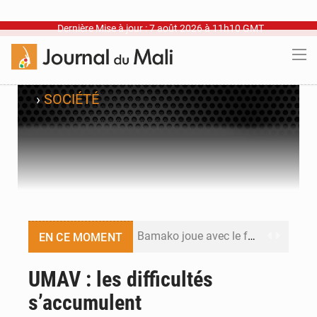
Dernière Mise à jour : 7 août 2026 à 11h10 GMT
›
SOCIÉTÉ
Bamako joue avec le feu
EN CE MOMENT
Blanchisseries à Bamako : la traçabilité du linge en question
UMAV : les difficultés
s’accumulent
Dr Abdrahamane Tamboura, économiste