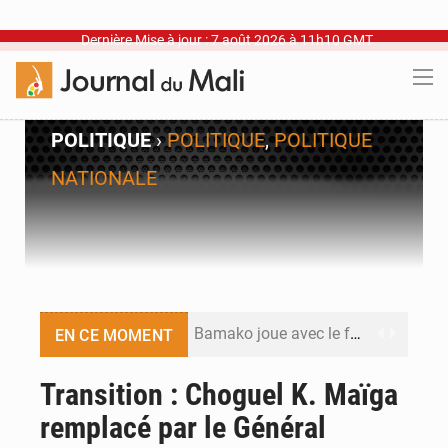
Dernière Mise à jour : 7 août 2026 à 11h10 GMT
POLITIQUE
›
POLITIQUE
,
POLITIQUE
NATIONALE
Bamako joue avec le feu
EN CE MOMENT
Blanchisseries à Bamako : la traçabilité du linge en question
Transition : Choguel K. Maïga
remplacé par le Général
Dr Abdrahamane Tamboura, économiste