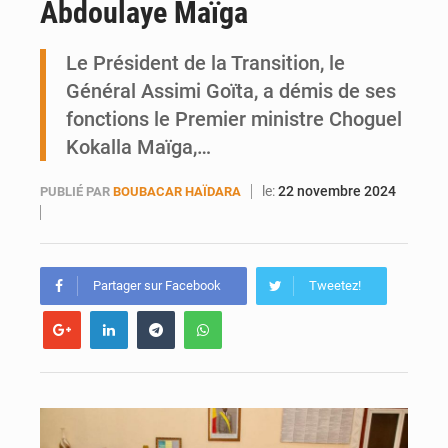
Abdoulaye Maïga
Ports ouest-africains : la bataille du fret sahélien
Le Président de la Transition, le
AfroBasket U18 : Le Mali défend sa double couronne à Abidjan
Général Assimi Goïta, a démis de ses
fonctions le Premier ministre Choguel
Kokalla Maïga,…
le:
22 novembre 2024
PUBLIÉ PAR
BOUBACAR HAÏDARA
Partager sur Facebook
Tweetez!