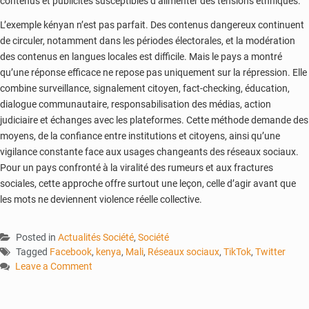
contenus et publicités susceptibles d’alimenter des tensions ethniques.
L’exemple kényan n’est pas parfait. Des contenus dangereux continuent
de circuler, notamment dans les périodes électorales, et la modération
des contenus en langues locales est difficile. Mais le pays a montré
qu’une réponse efficace ne repose pas uniquement sur la répression. Elle
combine surveillance, signalement citoyen, fact-checking, éducation,
dialogue communautaire, responsabilisation des médias, action
judiciaire et échanges avec les plateformes. Cette méthode demande des
moyens, de la confiance entre institutions et citoyens, ainsi qu’une
vigilance constante face aux usages changeants des réseaux sociaux.
Pour un pays confronté à la viralité des rumeurs et aux fractures
sociales, cette approche offre surtout une leçon, celle d’agir avant que
les mots ne deviennent violence réelle collective.
Posted in
Actualités Société
,
Société
Tagged
Facebook
,
kenya
,
Mali
,
Réseaux sociaux
,
TikTok
,
Twitter
Leave a Comment
on
Kenya