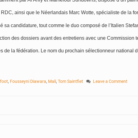
RDC, ainsi que le Néerlandais Marc Wotte, spécialiste de la for
 sa candidature, tout comme le duo composé de l’Italien Stefan
on des dossiers avant des entretiens avec une Commission tec
s de la fédération. Le nom du prochain sélectionneur national de
foot
,
Fousseyni Diawara
,
Mali
,
Tom Saintfiet
Leave a Comment
on
Sélectionneur
des
Aigles
:
Plusieurs
profils
en