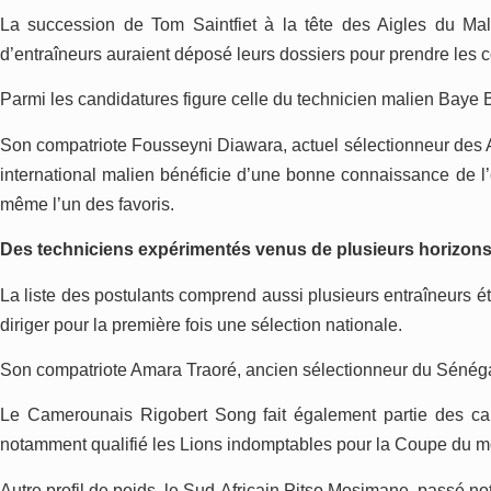
La succession de Tom Saintfiet à la tête des Aigles du Mali
d’entraîneurs auraient déposé leurs dossiers pour prendre les
Parmi les candidatures figure celle du technicien malien Bay
Son compatriote Fousseyni Diawara, actuel sélectionneur des Ai
international malien bénéficie d’une bonne connaissance de l’
même l’un des favoris.
Des techniciens expérimentés venus de plusieurs horizon
La liste des postulants comprend aussi plusieurs entraîneurs é
diriger pour la première fois une sélection nationale.
Son compatriote Amara Traoré, ancien sélectionneur du Sénégal 
Le Camerounais Rigobert Song fait également partie des cand
notamment qualifié les Lions indomptables pour la Coupe du 
Autre profil de poids, le Sud-Africain Pitso Mosimane, passé 