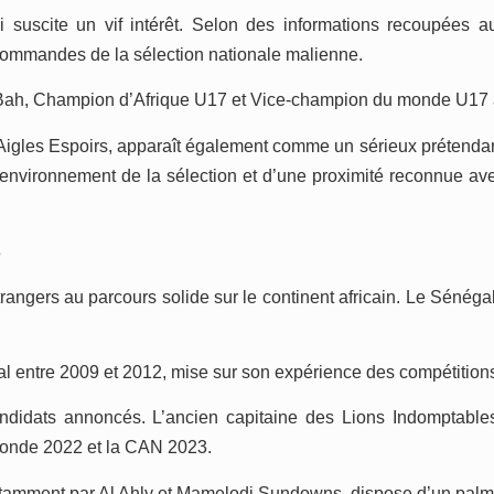
 suscite un vif intérêt. Selon des informations recoupées a
 commandes de la sélection nationale malienne.
e Bah, Champion d’Afrique U17 et Vice-champion du monde U17 
gles Espoirs, apparaît également comme un sérieux prétendant. 
environnement de la sélection et d’une proximité reconnue ave
s
trangers au parcours solide sur le continent africain. Le Sénég
entre 2009 et 2012, mise sur son expérience des compétitions a
idats annoncés. L’ancien capitaine des Lions Indomptables e
monde 2022 et la CAN 2023.
notamment par Al Ahly et Mamelodi Sundowns, dispose d’un palma