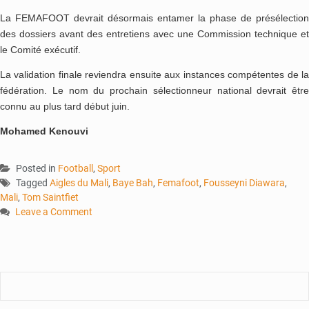
La FEMAFOOT devrait désormais entamer la phase de présélection
des dossiers avant des entretiens avec une Commission technique et
le Comité exécutif.
La validation finale reviendra ensuite aux instances compétentes de la
fédération. Le nom du prochain sélectionneur national devrait être
connu au plus tard début juin.
Mohamed Kenouvi
Posted in
Football
,
Sport
Tagged
Aigles du Mali
,
Baye Bah
,
Femafoot
,
Fousseyni Diawara
,
Mali
,
Tom Saintfiet
Leave a Comment
on
Sélectionneur
des
Aigles
:
Plusieurs