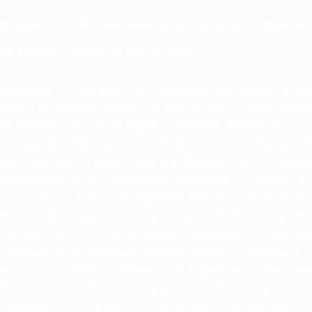
mouvements de populations et de l’assistance apportée d
en évidence l’ampleur des besoins.
Entre juin 2024 et juin 2025, le nombre de réfugiés pré
nationale pour les réfugiés et plus de 89 000 sont encor
du Burkina Faso et du Niger, s’installant d’abord dans 
Le rapport indique que 402 167 personnes sont déplacées 
dans des pays d’asile. Dans le même temps, 670 réfugiés 
enregistrés, dont 156 depuis la Mauritanie, 77 depuis le
Les autorités et le HCR signalent une intensification de
de 61 % par rapport au trimestre précédent. La majorité
relevée chez 71 % des personnes enregistrées, dont plus
L’assistance a concerné plusieurs volets. En matière d’
de Gao et Haoussa-Foulane. Sur le plan de la santé, troi
foyers ont reçu des kits pour bébés et dix victimes de v
construits à Gao pour 1 105 personnes touchées par des