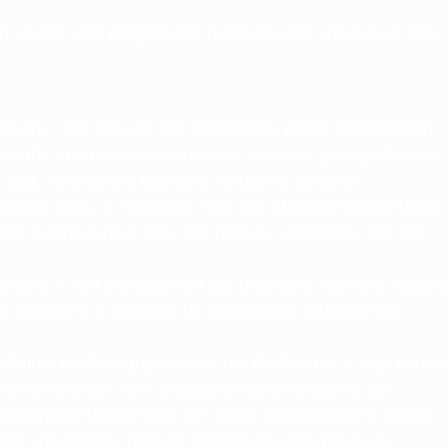
uin, révèle une progression marquée des arrivées et met
rmi eux, 138 535 ont été enregistrés par la Commission
plus tôt. Les nouveaux arrivants viennent principalement
s le sud, notamment Bamako, Ségou et Sikasso.
 chez elles. À l’étranger, 334 123 Maliens sont réfugiés
. Entre avril et juin, 267 retours volontaires ont été
estre, 7 729 individus ont été recensés, soit une hausse
 identifiés. L’absence de documents d’identité est
olaires et des équipements ont été fournis à sept écoles
nt été orientés vers Médecins sans frontières. Dix
ncernant l’hébergement, 221 abris semi-durables ont été
les vulnérables dans la Cité Naata. Des blocs de