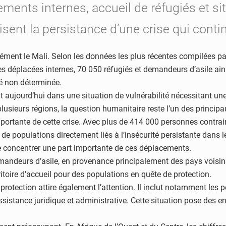
ents internes, accueil de réfugiés et si
uisent la persistance d’une crise qui conti
ément le Mali. Selon les données les plus récentes compilées pa
es déplacées internes, 70 050 réfugiés et demandeurs d’asile ai
é non déterminée.
 aujourd’hui dans une situation de vulnérabilité nécessitant une
usieurs régions, la question humanitaire reste l’un des principa
tante de cette crise. Avec plus de 414 000 personnes contraintes
e populations directement liés à l’insécurité persistante dans le
 concentrer une part importante de ces déplacements.
 demandeurs d’asile, en provenance principalement des pays voisin
ritoire d’accueil pour des populations en quête de protection.
rotection attire également l’attention. Il inclut notamment les p
ssistance juridique et administrative. Cette situation pose des e