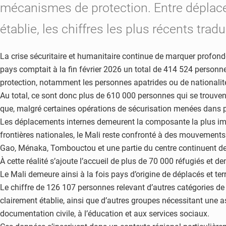
mécanismes de protection. Entre déplacem
établie, les chiffres les plus récents trad
La crise sécuritaire et humanitaire continue de marquer profond
pays comptait à la fin février 2026 un total de 414 524 personn
protection, notamment les personnes apatrides ou de nationalit
Au total, ce sont donc plus de 610 000 personnes qui se trouvent
que, malgré certaines opérations de sécurisation menées dans pl
Les déplacements internes demeurent la composante la plus impor
frontières nationales, le Mali reste confronté à des mouvements d
Gao, Ménaka, Tombouctou et une partie du centre continuent de
À cette réalité s’ajoute l’accueil de plus de 70 000 réfugiés et
Le Mali demeure ainsi à la fois pays d’origine de déplacés et ter
Le chiffre de 126 107 personnes relevant d’autres catégories de p
clairement établie, ainsi que d’autres groupes nécessitant une a
documentation civile, à l’éducation et aux services sociaux.