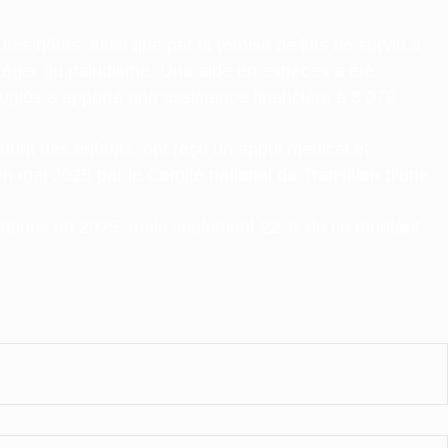
tés hôtes, ainsi que par la remise de kits de survie à
rotéger du paludisme. Une aide en espèces a été
ugiés a apporté une assistance financière à 3 079
, dont des enfants, ont reçu un appui médical et
n mai 2025 par le Comité national de Transition d’une
pérations en 2025, mais seulement 22 % de ce montant