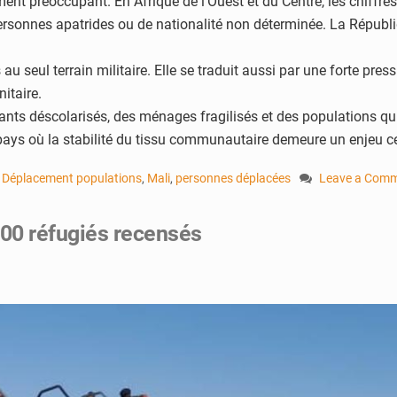
ent préoccupant. En Afrique de l’Ouest et du Centre, les chiffres
personnes apatrides ou de nationalité non déterminée. La Républ
s au seul terrain militaire. Elle se traduit aussi par une forte pr
itaire.
ants déscolarisés, des ménages fragilisés et des populations qui 
n pays où la stabilité du tissu communautaire demeure un enjeu ce
,
Déplacement populations
,
Mali
,
personnes déplacées
Leave a Com
on
Déplacements
00 réfugiés recensés
forcés
:
plus
de
610
000
personnes
sous
protection