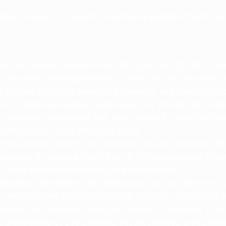
ans le pays. Le rapport, couvrant la période d’avril à j
sents au Mali est passé de 96 000 à plus de 220 000. Pa
e en attente d’enregistrement, contre 64 315 trois mois 
les régions centrales avant de poursuivre leur route ver
à l’intérieur du pays, tandis que 194 236 ont pu rentrer
maliens ont regagné leur pays depuis le début de l’année
 Burkina Faso et 34 depuis le Niger.
s mouvements mixtes aux frontières. Sur le deuxième trim
 provient du Burkina Faso, avec 5 996 demandeurs d’asile
 de la moitié exposées au risque d’apatridie.
éducation, 400 élèves de Tombouctou ont reçu des kits sc
s malades ont été pris en charge à Koro et cinq autres o
iolences ont bénéficié de kits de dignité à Douentza. Co
 inondations et 100 maisons ont été remises à des famil