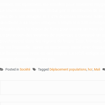
latrines ont également été installés pour améliorer l’hygi
Le soutien matériel s’est traduit par la distribution de
plus de 1 100 réfugiés et 1 476 déplacés internes. Mill
distribuée à 44 foyers réfugiés à Mopti et à 133 ménage
réfugiés dans la région de Koro pour couvrir un mois de
La protection des victimes de violences a constitué un axe
psychosocial dans les régions de Mopti, Gao, Ménaka, A
loi sur l’apatridie, après un processus mené avec l’app
Le financement reste un défi majeur. Le HCR indique av
étaient disponibles au 30 juin.
Posted in
Société
Tagged
Déplacement populations
,
hcr
,
Mali