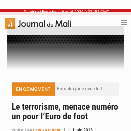
Dernière Mise à jour : 6 août 2026 à 22h54 GMT
›
Bamako joue avec le feu
EN CE MOMENT
Blanchisseries à Bamako : la traçabilité du linge en question
Le terrorisme, menace numéro
un pour l’Euro de foot
Dr Abdrahamane Tamboura, économiste
Ports ouest-africains : la bataille du fret sahélien
le:
1 juin 2016
PUBLIÉ PAR
OLIVIER DUBOIS