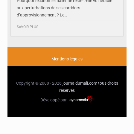
Pourquoi l’économie malienne reste-t-elle vulnérable
aux perturbations de ses corridors
d’approvisionnement ? Le…
SAVOIR PLUS
Mentions legales
Copyright © 2008 - 2026
journaldumali.com
tous droits
reservés
Développé par