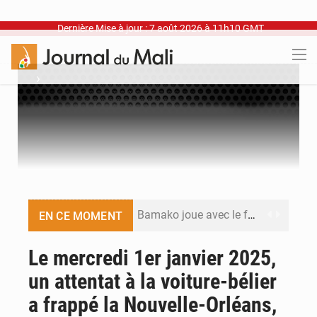
Dernière Mise à jour : 7 août 2026 à 11h10 GMT
›
Bamako joue avec le feu
EN CE MOMENT
Blanchisseries à Bamako : la traçabilité du linge en question
Le mercredi 1er janvier 2025,
un attentat à la voiture-bélier
Dr Abdrahamane Tamboura, économiste
a frappé la Nouvelle-Orléans,
Ports ouest-africains : la bataille du fret sahélien