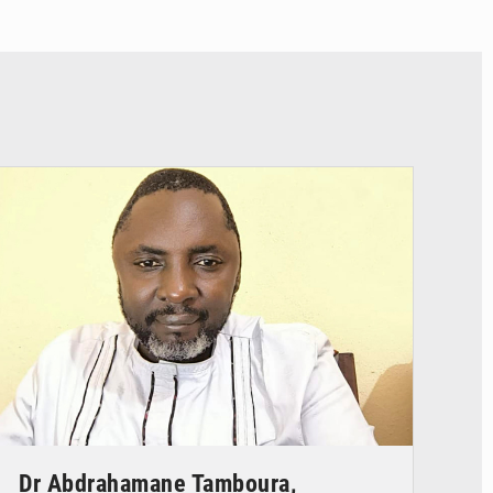
© Daou
Dr Abdrahamane Tamboura,