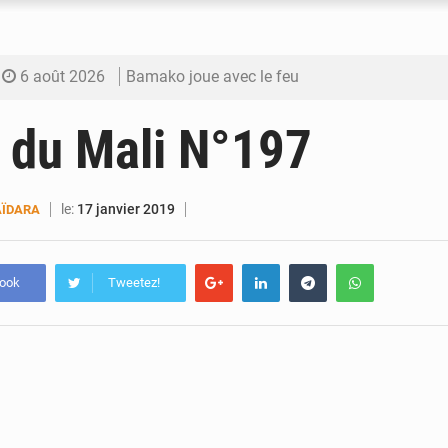
6 août 2026
Bamako joue avec le feu
6 août 2026
Blanchisseries à Bamako : la traçabilité du li
 du Mali N°197
6 août 2026
Dr Abdrahamane Tamboura, économiste
6 août 2026
Ports ouest-africains : la bataille du fret sahél
le:
17 janvier 2019
ÏDARA
6 août 2026
AfroBasket U18 : Le Mali défend sa double c
book
Tweetez!