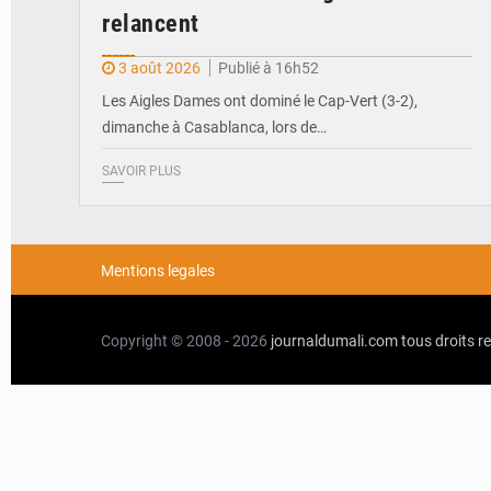
relancent
3 août 2026
Publié à 16h52
Les Aigles Dames ont dominé le Cap-Vert (3-2),
dimanche à Casablanca, lors de…
SAVOIR PLUS
Mentions legales
Copyright © 2008 - 2026
journaldumali.com
tous droits r