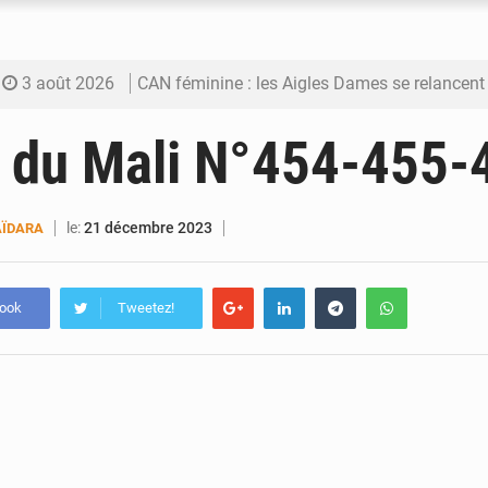
3 août 2026
CAN féminine : les Aigles Dames se relancent
3 août 2026
Visas américains : les dossiers maliens trans
l du Mali N°454-455-
3 août 2026
Hivernage : l’anticipation des crues à l’épreuv
3 août 2026
Mobilité étudiante : une présence africaine en hausse dans 
le:
21 décembre 2023
ÏDARA
3 août 2026
Emploi des jeunes au Mali : des compétences encore d
book
Tweetez!