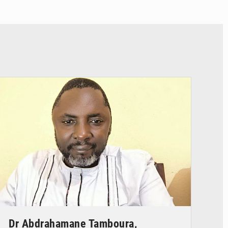
© Daou
Dr Abdrahamane Tamboura,