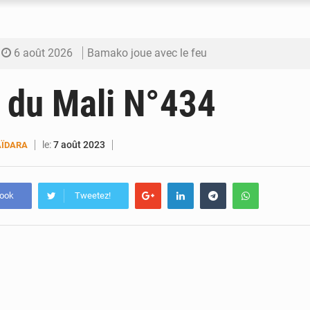
6 août 2026
Bamako joue avec le feu
6 août 2026
Blanchisseries à Bamako : la traçabilité du li
 du Mali N°434
6 août 2026
Dr Abdrahamane Tamboura, économiste
6 août 2026
Ports ouest-africains : la bataille du fret sahél
le:
7 août 2023
ÏDARA
6 août 2026
AfroBasket U18 : Le Mali défend sa double c
book
Tweetez!