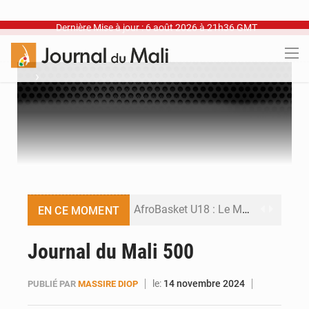
Dernière Mise à jour : 6 août 2026 à 21h36 GMT
›
AfroBasket U18 : Le Mali défend sa double couronne à Abidjan
EN CE MOMENT
Contes maliens : Transmettre à l’ère des écrans
Journal du Mali 500
ONU : premier avertissement pour Macky Sall
le:
14 novembre 2024
PUBLIÉ PAR
MASSIRE DIOP
Décharge de Badalabougou : Une menace sanitaire à ciel ouvert