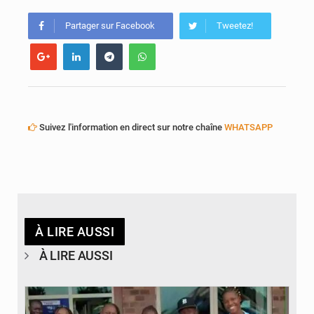
Défense et sécurité : Le Mali change d’architecture
Partager sur Facebook
Tweetez!
Suivez l'information en direct sur notre chaîne
WHATSAPP
À LIRE AUSSI
À LIRE AUSSI
© Basket