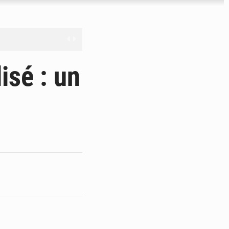
nge en question
sé : un
ien
ouronne à Abidjan