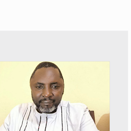
© Daou