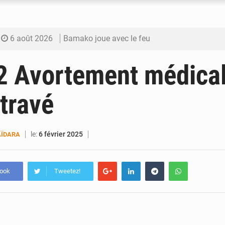
6 août 2026
Bamako joue avec le feu
6 août 2026
Blanchisseries à Bamako : la traçabilité du li
 Avortement médicali
6 août 2026
Dr Abdrahamane Tamboura, économiste
ntravé
6 août 2026
Ports ouest-africains : la bataille du fret sahél
6 août 2026
AfroBasket U18 : Le Mali défend sa double c
le:
6 février 2025
ÏDARA
book
Tweetez!