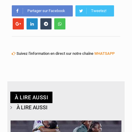
Emploi des jeunes au Mali : des compétences encore difficiles à valoriser
Partager sur Facebook
Tweetez!
Suivez l'information en direct sur notre chaîne
WHATSAPP
À LIRE AUSSI
À LIRE AUSSI
© FEMAFOOT