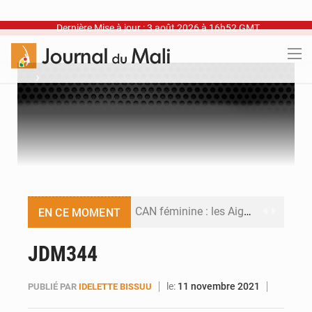
Dernière Mise à jour : 3 août 2026 à 16h52 GMT
›
CAN féminine : les Aigles Dames se relancent
EN CE MOMENT
Visas américains : les dossiers maliens transférés à Dakar
JDM344
Hivernage : l’anticipation des crues à l’épreuve
le:
11 novembre 2021
PUBLIÉ PAR
IDELETTE BISSUU
Mobilité étudiante : une présence africaine en hausse dans les universités russes