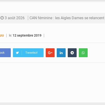
3 août 2026
CAN féminine : les Aigles Dames se relancent
3 août 2026
Visas américains : les dossiers maliens trans
le:
12 septembre 2019
SUU
3 août 2026
Hivernage : l’anticipation des crues à l’épreuv
3 août 2026
Mobilité étudiante : une présence africaine en hausse dans 
book
Tweetez!
3 août 2026
Emploi des jeunes au Mali : des compétences encore d