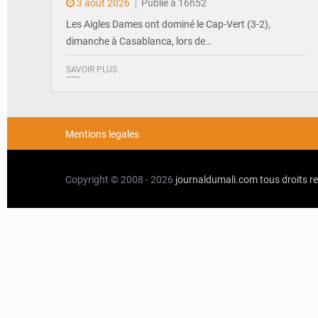
3 août 2026
Publié à 16h52
Les Aigles Dames ont dominé le Cap-Vert (3-2),
dimanche à Casablanca, lors de…
SAVOIR PLUS
Mentions legales
Copyright © 2008 - 2026
journaldumali.com
tous droits r