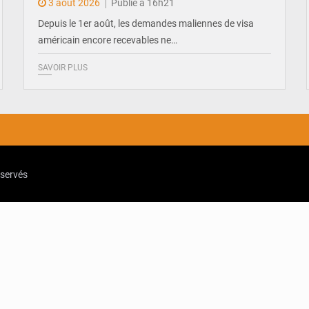
3 août 2026
Publié à 16h21
Depuis le 1er août, les demandes maliennes de visa
américain encore recevables ne…
SAVOIR PLUS
eservés