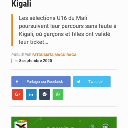
Kigali
Ports ouest-africains : la bataille du fret sahélien
Les sélections U16 du Mali
AfroBasket U18 : Le Mali défend sa double couronne à Abidjan
poursuivent leur parcours sans faute à
Kigali, où garçons et filles ont validé
leur ticket…
PUBLIÉ PAR
FATOUMATA MAGUIRAGA
le:
8 septembre 2025
Partager sur Facebook
Tweetez!