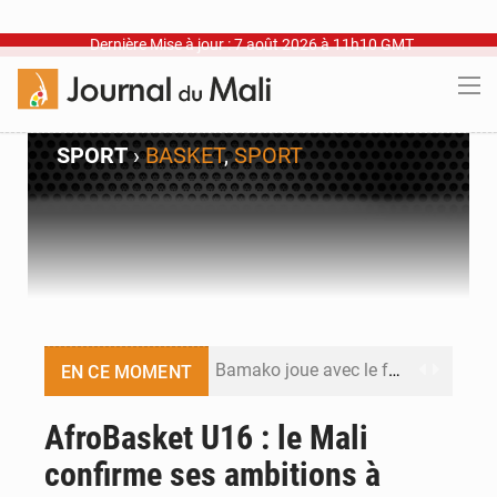
Dernière Mise à jour : 7 août 2026 à 11h10 GMT
SPORT
›
BASKET
,
SPORT
Bamako joue avec le feu
EN CE MOMENT
Blanchisseries à Bamako : la traçabilité du linge en question
AfroBasket U16 : le Mali
confirme ses ambitions à
Dr Abdrahamane Tamboura, économiste