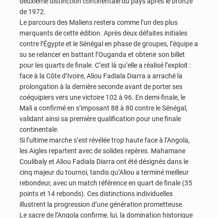
deuxième distinction continentale du pays après le bronze
de 1972.
Le parcours des Maliens restera comme l’un des plus
marquants de cette édition. Après deux défaites initiales
contre l’Égypte et le Sénégal en phase de groupes, l’équipe a
su se relancer en battant l’Ouganda et obtenir son billet
pour les quarts de finale. C’est là qu’elle a réalisé l’exploit :
face à la Côte d’Ivoire, Aliou Fadiala Diarra a arraché la
prolongation à la dernière seconde avant de porter ses
coéquipiers vers une victoire 102 à 96. En demi-finale, le
Mali a confirmé en s’imposant 88 à 80 contre le Sénégal,
validant ainsi sa première qualification pour une finale
continentale.
Si l’ultime marche s’est révélée trop haute face à l’Angola,
les Aigles repartent avec de solides repères. Mahamane
Coulibaly et Aliou Fadiala Diarra ont été désignés dans le
cinq majeur du tournoi, tandis qu’Aliou a terminé meilleur
rebondeur, avec un match référence en quart de finale (35
points et 14 rebonds). Ces distinctions individuelles
illustrent la progression d’une génération prometteuse.
Le sacre de l’Angola confirme, lui, la domination historique