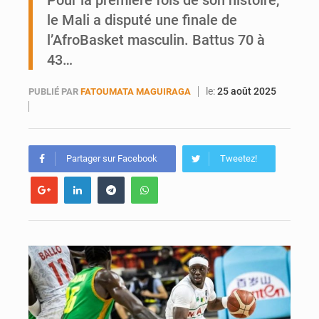
Pour la première fois de son histoire,
le Mali a disputé une finale de
AfroBasket U18 : Le Mali défend sa double couronne à Abidjan
l’AfroBasket masculin. Battus 70 à
43…
le:
25 août 2025
PUBLIÉ PAR
FATOUMATA MAGUIRAGA
Partager sur Facebook
Tweetez!