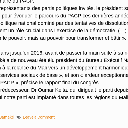
inaire du PACP.
présentants des partis politiques invités, le président s
e pour évoquer le parcours du PACP ces dernières années 
litique national dominé par des tentatives de dissolution
nt un rôle crucial dans l’exercice de la démocratie. (…)
r le pouvoir, mais au pouvoir pour transformer et bâtir »,
 ans jusqu’en 2016, avant de passer la main suite à sa 
é a de nouveau été élu président du Bureau Exécutif Nat
n à la relance du Mali vers un développement harmonieux 
rvices sociaux de base », et son « ardeur exceptionnelle
CP », précise le rapport final du congrès.
écesseur, Dr Oumar Keita, qui dirigeait le parti depuis
otre parti est implanté dans toutes les régions du Mali »
 Samaké
Leave a Comment
on