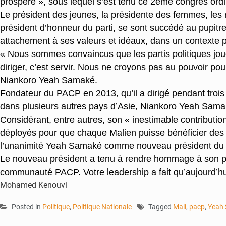
prospère », sous lequel s’est tenu ce 2ème congrès ord
Le président des jeunes, la présidente des femmes, les re
président d’honneur du parti, se sont succédé au pupitr
attachement à ses valeurs et idéaux, dans un contexte po
« Nous sommes convaincus que les partis politiques joue
diriger, c’est servir. Nous ne croyons pas au pouvoir pou
Niankoro Yeah Samaké.
Fondateur du PACP en 2013, qu’il a dirigé pendant trois
dans plusieurs autres pays d’Asie, Niankoro Yeah Samak
Considérant, entre autres, son « inestimable contributio
déployés pour que chaque Malien puisse bénéficier des se
l’unanimité Yeah Samaké comme nouveau président du PA
Le nouveau président a tenu à rendre hommage à son préd
communauté PACP. Votre leadership a fait qu’aujourd’hui n
Mohamed Kenouvi
Posted in
Politique
,
Politique Nationale
Tagged
Mali
,
pacp
,
Yeah