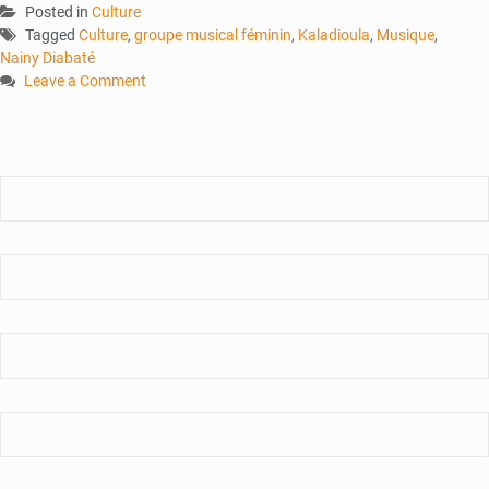
Posted in
Culture
Tagged
Culture
,
groupe musical féminin
,
Kaladioula
,
Musique
,
Nainy Diabaté
Leave a Comment
on
Kaladioula
band
:
le
groupe
musical
malien
100%
féminin