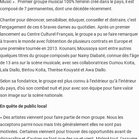
Music ». Premier groupe musical 100% féminin créé dans le pays, il est
composé de 7 permanentes, dont une décédée récemment.
Chanter pour dénoncer, sensibiliser, éduquer, conseiller et distraire, c’est
l’engagement de ces 6 braves dames au quotidien. Après un premier
lancement au Centre Culturel Français, le groupe a pu se faire remarquer
à travers le monde avec l’obtention de plusieurs contrats en Europe et
une première tournée en 2013. Kounani, Moussoya sont entre autres
quelques titres du groupe composés par Nainy Diabaté, connue dès l’âge
de 13 ans sur la scène musicale, avec ses collaboratrices Oumou Koita,
Lala Diallo, Bintou Koita, Therèse Kouyaté et Awa Diallo.
Selon sa fondatrice, le groupe est plus connu à l’extérieur qu’à l’intérieur
du pays, d’où son combat nuit et jour avec son équipe pour faire valoir
son image sur la scène nationale.
En quête de public local
« Des artistes viennent pour faire partie de mon groupe. Nous les
acceptons parmi nous mais très généralement elles ne sont pas
motivées. Certaines viennent pour trouver des opportunités avant de
disparaître et d’autres ne font que des va-et-vient. Malgré tout, j’assume.