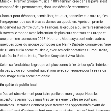
Music ». Premier groupe musical 100% féminin créé dans le pays, il est
composé de 7 permanentes, dont une décédée récemment.
Chanter pour dénoncer, sensibiliser, éduquer, conseiller et distraire, c’est
l’engagement de ces 6 braves dames au quotidien. Après un premier
lancement au Centre Culturel Français, le groupe a pu se faire remarquer
à travers le monde avec l’obtention de plusieurs contrats en Europe et
une première tournée en 2013. Kounani, Moussoya sont entre autres
quelques titres du groupe composés par Nainy Diabaté, connue dès l’âge
de 13 ans sur la scène musicale, avec ses collaboratrices Oumou Koita,
Lala Diallo, Bintou Koita, Therèse Kouyaté et Awa Diallo.
Selon sa fondatrice, le groupe est plus connu à l’extérieur qu’à l’intérieur
du pays, d’où son combat nuit et jour avec son équipe pour faire valoir
son image sur la scène nationale.
En quête de public local
« Des artistes viennent pour faire partie de mon groupe. Nous les
acceptons parmi nous mais très généralement elles ne sont pas
motivées. Certaines viennent pour trouver des opportunités avant de
disparaître et d’autres ne font que des va-et-vient. Malgré tout, j’assume.