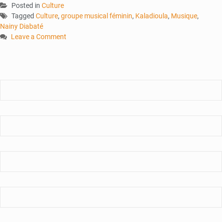
Posted in
Culture
Tagged
Culture
,
groupe musical féminin
,
Kaladioula
,
Musique
,
Nainy Diabaté
Leave a Comment
on
Kaladioula
band
:
le
groupe
musical
malien
100%
féminin