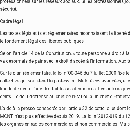
professionnels sur les réseaux sociaux. Si les professionnels jou
sécurité.
Cadre légal
Les textes législatifs et réglementaires reconnaissent la liberté
le fondement légal des libertés publiques.
Selon l’article 14 de la Constitution, « toute personne a droit à la
va désormais de pair avec le droit d’accès à l’information. Aux ter
Sur le plan réglementaire, la loi n°00-046 du 7 juillet 2000 fixe l
collective qui sous-tend la profession. Malgré ces avancées, ell
liberté demeure l’une des faiblesses dénoncées. Les acteurs priv
délits. Le délit d’offense au chef de l’État ou à un chef d’État étr
L’aide à la presse, consacrée par l’article 32 de cette loi et don
MCNT, n’est plus effective depuis 2019. La loi n°2012-019 du 12 
les organes en radios commerciales et non commerciales. Mais 