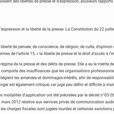
issent des libertés de presse et d’expression, plusieurs rapports
 d’expression et la liberté de la presse. La Constitution du 22 ju
 liberté de pensée, de conscience, de religion, de culte, d’opinion 
mes de l’article 15, « la liberté de presse et le droit d’accès à l
e régime de la presse et des délits de presse. Elle a eu le mérite 
e comporte des insuffisances que les organisations professionnell
ilégient les amendes et dommages-intérêts, afin de responsabilis
anger est également critiqué, car jugé peu défini et difficile à maté
t les modalités d’application ont été précisées par le décret n°03
mars 2012 relative aux services privés de communication audiovis
les charges fiscales sont jugées lourdes et certaines sanction