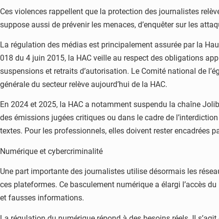
Ces violences rappellent que la protection des journalistes relève
suppose aussi de prévenir les menaces, d’enquêter sur les attaqu
La régulation des médias est principalement assurée par la Haut
018 du 4 juin 2015, la HAC veille au respect des obligations ap
suspensions et retraits d’autorisation. Le Comité national de l’
générale du secteur relève aujourd’hui de la HAC.
En 2024 et 2025, la HAC a notamment suspendu la chaîne Joliba
des émissions jugées critiques ou dans le cadre de l’interdiction 
textes. Pour les professionnels, elles doivent rester encadrées p
Numérique et cybercriminalité
Une part importante des journalistes utilise désormais les réseau
ces plateformes. Ce basculement numérique a élargi l’accès du 
et fausses informations.
La régulation du numérique répond à des besoins réels. Il s’agit 