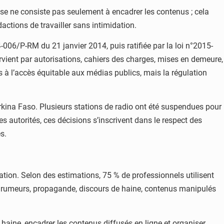
resse ne consiste pas seulement à encadrer les contenus ; cela
ctions de travailler sans intimidation.
06/P-RM du 21 janvier 2014, puis ratifiée par la loi n°2015-
rvient par autorisations, cahiers des charges, mises en demeure,
és à l’accès équitable aux médias publics, mais la régulation
ina Faso. Plusieurs stations de radio ont été suspendues pour
es autorités, ces décisions s’inscrivent dans le respect des
s.
mation. Selon des estimations, 75 % de professionnels utilisent
nt rumeurs, propagande, discours de haine, contenus manipulés
e haine, encadrer les contenus diffusés en ligne et organiser