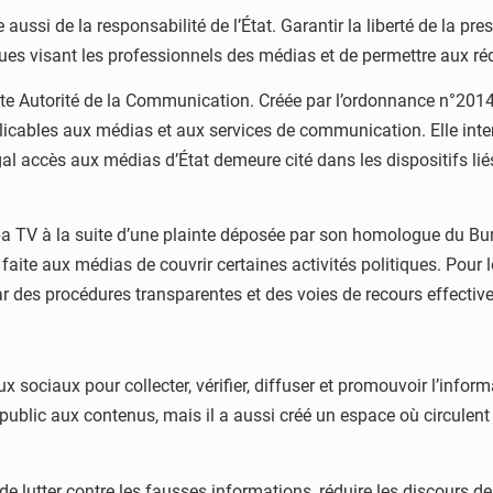
 aussi de la responsabilité de l’État. Garantir la liberté de la p
es visant les professionnels des médias et de permettre aux réda
e Autorité de la Communication. Créée par l’ordonnance n°2014-0
plicables aux médias et aux services de communication. Elle inte
égal accès aux médias d’État demeure cité dans les dispositifs li
 TV à la suite d’une plainte déposée par son homologue du Burk
faite aux médias de couvrir certaines activités politiques. Pour l
ar des procédures transparentes et des voies de recours effective
x sociaux pour collecter, vérifier, diffuser et promouvoir l’infor
public aux contenus, mais il a aussi créé un espace où circule
de lutter contre les fausses informations, réduire les discours d