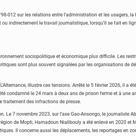
98-012 sur les relations entre l’administration et les usagers, l
ou indirectement le travail journalistique, lorsqu’il se fait en l
ironnement sociopolitique et économique plus difficile. Les re
critiques sont plus souvent signalées par les organisations de dé
Alternance, illustre ces tensions. Arrêté le 5 février 2026, il a é
Il a été condamné le 24 mars à deux ans de prison ferme et à une
le traitement des infractions de presse.
. Le 7 novembre 2023, sur l’axe Gao-Ansongo, le journaliste Abdo
région de Mopti, Hamadoun Nialibouly a été enlevé en 2020 et 
itiques. Il concerne aussi les déplacements, les reportages en zo