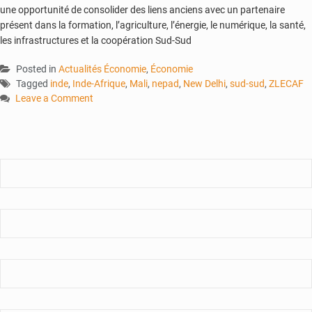
une opportunité de consolider des liens anciens avec un partenaire
présent dans la formation, l’agriculture, l’énergie, le numérique, la santé,
les infrastructures et la coopération Sud-Sud
Posted in
Actualités Économie
,
Économie
Tagged
inde
,
Inde-Afrique
,
Mali
,
nepad
,
New Delhi
,
sud-sud
,
ZLECAF
Leave a Comment
on
Forum
Inde-
Afrique
:
New
Delhi
relance
le
partenariat
avec
le
continent