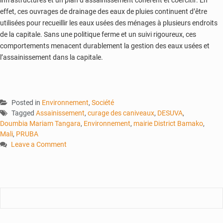
infrastructures et un plan d’assainissement cohérent et coercitif. En
effet, ces ouvrages de drainage des eaux de pluies continuent d’être
utilisées pour recueillir les eaux usées des ménages à plusieurs endroits
de la capitale. Sans une politique ferme et un suivi rigoureux, ces
comportements menacent durablement la gestion des eaux usées et
l’assainissement dans la capitale.
Posted in
Environnement
,
Société
Tagged
Assainissement
,
curage des caniveaux
,
DESUVA
,
Doumbia Mariam Tangara
,
Environnement
,
mairie District Bamako
,
Mali
,
PRUBA
Leave a Comment
on
Assainissement
:
lancement
des
opérations
de