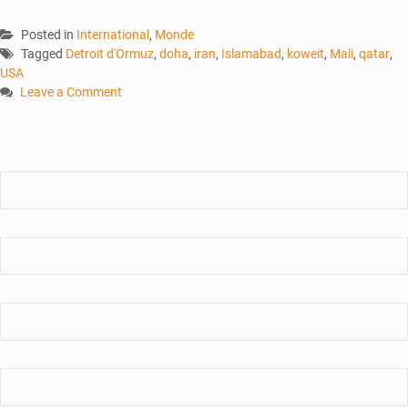
Posted in
International
,
Monde
Tagged
Detroit d'Ormuz
,
doha
,
iran
,
Islamabad
,
koweit
,
Mali
,
qatar
,
USA
Leave a Comment
on
États-
Unis
–
Iran
:
Ormuz
au
cœur
de
la
reprise
des
hostilités