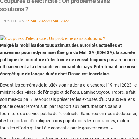
Coupures d’électricité : Un problème sans
énergétique
solutions ?
au
Mali
POSTED ON
26 MAI 2023
30 MAI 2023
:
le
court-
circuit
Malgré la mobilisation tous azimuts des autorités actuelles et
économique
anciennes pour redynamiser Énergie du Mali SA (EDM SA), la société
publique de fourniture d’électricité ne réussit toujours pas à répondre
efficacement à la demande en courant du pays. Entretenant une crise
énergétique de longue durée dont l’issue est incertaine.
Devant les caméras de la télévision nationale le vendredi 19 mai 2023, le
ministre des Mines, de l’énergie et de l’eau, Lamine Seydou Traoré, a fait
son mea-culpa. « Je voudrais présenter les excuses d’EDM aux Maliens
pour le désagrément subi par rapport aux perturbations dans la
fourniture du service public de l’électricité. Sans vouloir nous dédouaner,
il est important d’expliquer à nos populations les contraintes, malgré
tous les efforts qui ont été consentis par le gouvernement ».
Son intervention était attendue, mais elle n’a vraiment pas rassuré, si l’on