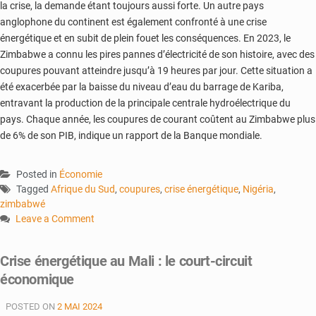
la crise, la demande étant toujours aussi forte. Un autre pays
anglophone du continent est également confronté à une crise
énergétique et en subit de plein fouet les conséquences. En 2023, le
Zimbabwe a connu les pires pannes d’électricité de son histoire, avec des
coupures pouvant atteindre jusqu’à 19 heures par jour. Cette situation a
été exacerbée par la baisse du niveau d’eau du barrage de Kariba,
entravant la production de la principale centrale hydroélectrique du
pays. Chaque année, les coupures de courant coûtent au Zimbabwe plus
de 6% de son PIB, indique un rapport de la Banque mondiale.
Posted in
Économie
Tagged
Afrique du Sud
,
coupures
,
crise énergétique
,
Nigéria
,
zimbabwé
Leave a Comment
on
Afrique
Crise énergétique au Mali : le court-circuit
:
économique
les
crises
POSTED ON
2 MAI 2024
énergétiques