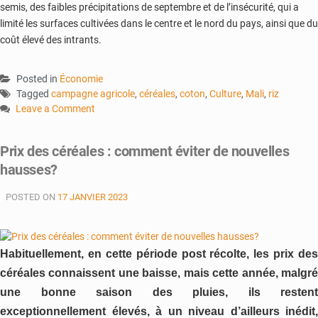
semis, des faibles précipitations de septembre et de l’insécurité, qui a
limité les surfaces cultivées dans le centre et le nord du pays, ainsi que du
coût élevé des intrants.
Posted in
Économie
Tagged
campagne agricole
,
céréales
,
coton
,
Culture
,
Mali
,
riz
Leave a Comment
on
Campagne
Prix des céréales : comment éviter de nouvelles
agricole
hausses?
2023
–
POSTED ON
17 JANVIER 2023
2024
:
des
prévisions
Habituellement, en cette période post récolte, les prix des
en
hausse
céréales connaissent une baisse, mais cette année, malgré
une bonne saison des pluies, ils restent
exceptionnellement élevés, à un niveau d’ailleurs inédit,