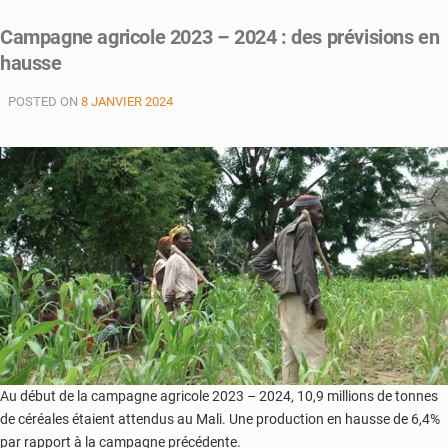
Riz
Campagne agricole 2023 – 2024 : des prévisions en
:
hausse
Une
production
POSTED ON
8 JANVIER 2024
attendue
en
hausse
Au début de la campagne agricole 2023 – 2024, 10,9 millions de tonnes
de céréales étaient attendus au Mali. Une production en hausse de 6,4%
par rapport à la campagne précédente.