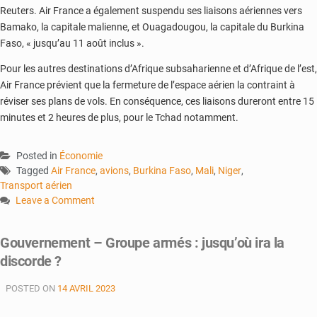
Reuters. Air France a également suspendu ses liaisons aériennes vers
Bamako, la capitale malienne, et Ouagadougou, la capitale du Burkina
Faso, « jusqu’au 11 août inclus ».
Pour les autres destinations d’Afrique subsaharienne et d’Afrique de l’est,
Air France prévient que la fermeture de l’espace aérien la contraint à
réviser ses plans de vols. En conséquence, ces liaisons dureront entre 15
minutes et 2 heures de plus, pour le Tchad notamment.
Posted in
Économie
Tagged
Air France
,
avions
,
Burkina Faso
,
Mali
,
Niger
,
Transport aérien
Leave a Comment
on
Transport
Gouvernement – Groupe armés : jusqu’où ira la
aérien
discorde ?
:
Air
POSTED ON
14 AVRIL 2023
France
suspend