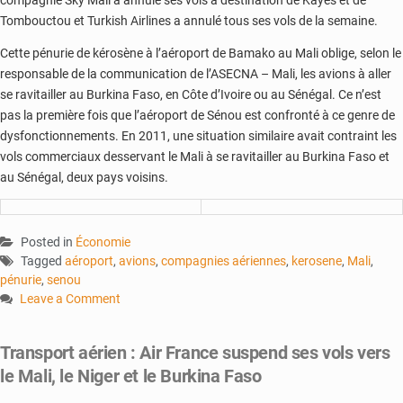
compagnie Sky Mali a annulé ses vols à destination de Kayes et de
Tombouctou et Turkish Airlines a annulé tous ses vols de la semaine.
Cette pénurie de kérosène à l’aéroport de Bamako au Mali oblige, selon le
responsable de la communication de l’ASECNA – Mali, les avions à aller
se ravitailler au Burkina Faso, en Côte d’Ivoire ou au Sénégal. Ce n’est
pas la première fois que l’aéroport de Sénou est confronté à ce genre de
dysfonctionnements. En 2011, une situation similaire avait contraint les
vols commerciaux desservant le Mali à se ravitailler au Burkina Faso et
au Sénégal, deux pays voisins.
Posted in
Économie
Tagged
aéroport
,
avions
,
compagnies aériennes
,
kerosene
,
Mali
,
pénurie
,
senou
Leave a Comment
on
Transport
Transport aérien : Air France suspend ses vols vers
aérien
le Mali, le Niger et le Burkina Faso
:
pénurie