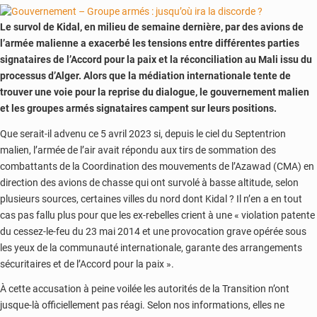
ses
vols
Le survol de Kidal, en milieu de semaine dernière, par des avions de
vers
l’armée malienne a exacerbé les tensions entre différentes parties
le
signataires de l’Accord pour la paix et la réconciliation au Mali issu du
Mali,
processus d’Alger. Alors que la médiation internationale tente de
le
Niger
trouver une voie pour la reprise du dialogue, le gouvernement malien
et
et les groupes armés signataires campent sur leurs positions.
le
Que serait-il advenu ce 5 avril 2023 si, depuis le ciel du Septentrion
Burkina
malien, l’armée de l’air avait répondu aux tirs de sommation des
Faso
combattants de la Coordination des mouvements de l’Azawad (CMA) en
direction des avions de chasse qui ont survolé à basse altitude, selon
plusieurs sources, certaines villes du nord dont Kidal ? Il n’en a en tout
cas pas fallu plus pour que les ex-rebelles crient à une « violation patente
du cessez-le-feu du 23 mai 2014 et une provocation grave opérée sous
les yeux de la communauté internationale, garante des arrangements
sécuritaires et de l’Accord pour la paix ».
À cette accusation à peine voilée les autorités de la Transition n’ont
jusque-là officiellement pas réagi. Selon nos informations, elles ne