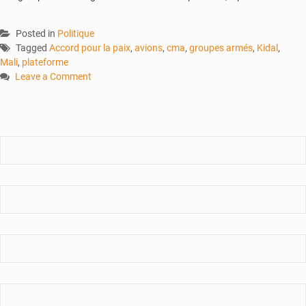
Posted in
Politique
Tagged
Accord pour la paix
,
avions
,
cma
,
groupes armés
,
Kidal
,
Mali
,
plateforme
Leave a Comment
on
Gouvernement
–
Groupe
armés
:
jusqu’où
ira
la
discorde
?