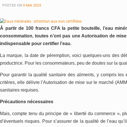
POSTED ON
9 MAI 2023
À
partir de 100
francs
CFA la petite bouteille, l’eau minér
consommation, toutes n’ont pas
une A
utorisation de mise 
indispensable pour certifier l’eau.
La marque, la date de péremption, voici quelques-uns des dét
productrice. Pour les consommateurs, peu de doute
s
sur la qual
P
our garantir la qualité sanitaire des aliments, y compris les 
critères, elle délivre l’
A
utorisation de mise sur le marché (AM
sanitaires requises.
Précautions nécessaires
Mais, compte tenu du principe de « liberté du commerce », pl
d’éventuels risques.
P
our s’assurer de la qualité de l’eau qu’i