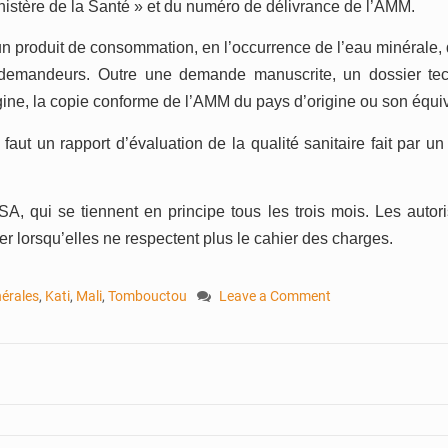
nistère de la
S
anté » et du numéro de délivrance de l’
AMM
.
 un produit de consommation, en l’occurrence
de
l’eau minérale, 
 demandeurs. Outre une demande manuscrite, un dossier tech
gine, la copie conforme de l’AMM du pays d’origine ou
son
équi
faut un rapport d’évaluation de la qualité sanitaire fait par 
 qui se tiennent en principe tous les trois mois. Les autoris
rer lorsqu’elles ne re
spectent
plus le cahier des charges.
érales
,
Kati
,
Mali
,
Tombouctou
Leave a Comment
on
Eaux
minérales
:
attention
aux
non