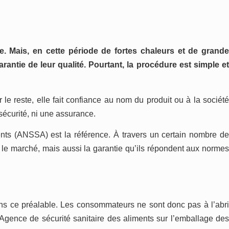
ée. Mais, en cette période de forte
s
chaleur
s
et de grand
aranti
e de
leur qualité. Pourtant, la procédure est simple e
 le reste,
elle fait
confiance au nom du produit ou à la sociét
écurité, ni une assurance.
ents
(ANSSA)
est la référence.
À
travers un certain nombre d
 le marché, mais aussi la garantie qu’ils répondent aux normes
ns ce préalable. Les consommateurs ne sont donc pas à l’abr
A
gence de sécurité sanitaire des aliments sur l’emballage de