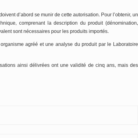
doivent d’abord se munir de cette autorisation. Pour l’obtenir, un
nique, comprenant la description du produit (dénomination
valent sont
n
écessaires pour le
s
produit
s
importé
s
.
un organisme agréé et une analyse du produit par le
L
aboratoire
ations ainsi délivrées ont une validité de cinq ans, mais des