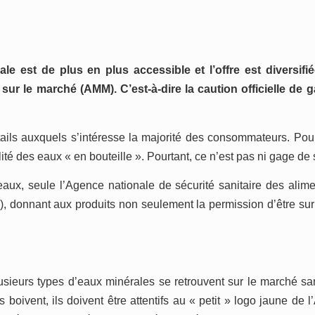
Blocage
administratif
pour
la
sécurité
ale est de plus en plus accessible et l’offre est diversifi
sanitaire
sur le marché (AMM). C’est-à-dire la caution officielle de g
des
aliments
ails auxquels s’intéresse la majorité des consommateurs. Pour
ité des eaux « en bouteille ». Pourtant, ce n’est pas
ni
gage de s
eaux, seule l’
A
gence nationale de sécurité sanitaire des alim
M), donnant aux
produits
non seulement la permission d’être sur
usieurs types d’eau
x
minérale
s
se retrouvent sur le marché sa
ls boivent,
ils
doivent être attentifs au « petit » logo jaune de l’