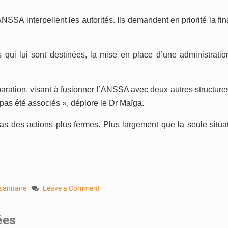
ANSSA interpellent les autorités. Ils demandent en priorité la fi
es qui lui sont destinées, la mise en place d’une administrati
paration, visant à fusionner l’ANSSA avec deux autres structures
pas été associés », déplore le Dr Maïga.
s des actions plus fermes. Plus largement que la seule situatio
sanitaire
Leave a Comment
on
ANSSA
ées
: