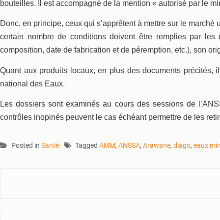
bouteilles. Il est accompagné de la mention « autorisé par le mi
Donc, en principe, ceux qui s’apprêtent à mettre sur le marché
certain nombre de
conditions
doivent être rempli
e
s par les
composition, date de fabrication et de péremption, et
c
.),
son
ori
Quan
t
aux produits locaux, en plus des documents précités, il 
national des
E
aux.
Les dossiers sont examinés au cours des sessions de l’ANSSA,
contrôles inopinés peuvent le cas échéant
permettre de les
reti
Posted in
Santé
Tagged
AMM
,
ANSSA
,
Arawane
,
diago
,
eaux min