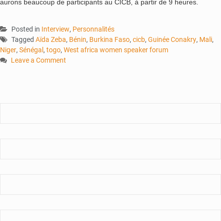
aurons beaucoup de participants au CICB, à partir de 9 heures.
Posted in
Interview
,
Personnalités
Tagged
Aïda Zeba
,
Bénin
,
Burkina Faso
,
cicb
,
Guinée Conakry
,
Mali
,
Niger
,
Sénégal
,
togo
,
West africa women speaker forum
Leave a Comment
on
Aïda
Zeba :
«
Si
le
talent
est
là,
pourquoi
n’osent-
elles
pas
?
Pourquoi