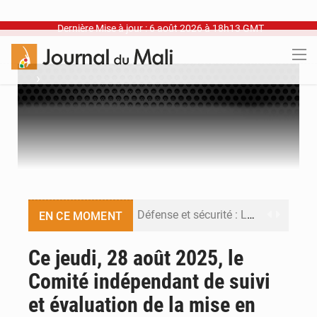
Dernière Mise à jour : 6 août 2026 à 18h13 GMT
›
Défense et sécurité : Le Mali change d’architecture
EN CE MOMENT
Riz local : 26 030 tonnes pour amortir la soudure
Ce jeudi, 28 août 2025, le
Comité indépendant de suivi
Enclavement : Les fragiles routes du Mali vers la mer
et évaluation de la mise en
CAN féminine : les Aigles Dames se relancent