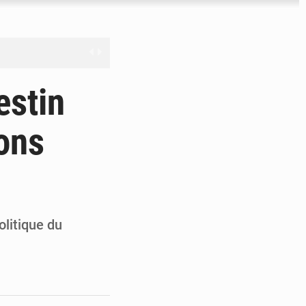
nge en question
estin
ions
ien
ouronne à Abidjan
olitique du