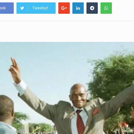
book
Tweetez!