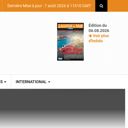
Dernière Mise à jour : 7 août 2026 à 11h10 GMT
Édition du
06.08.2026
Voir plus
d'hebdo
ES
INTERNATIONAL