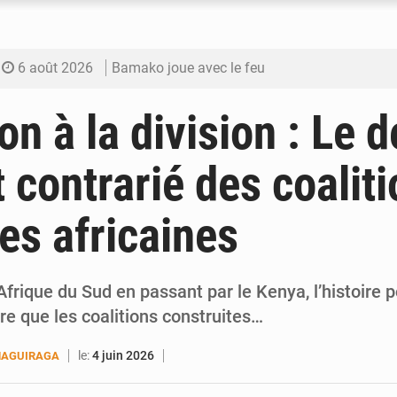
6 août 2026
Bamako joue avec le feu
6 août 2026
Blanchisseries à Bamako : la traçabilité du li
on à la division : Le d
6 août 2026
Dr Abdrahamane Tamboura, économiste
 contrarié des coalit
6 août 2026
Ports ouest-africains : la bataille du fret sahél
ues africaines
6 août 2026
AfroBasket U18 : Le Mali défend sa double c
Afrique du Sud en passant par le Kenya, l’histoire p
e que les coalitions construites…
le:
4 juin 2026
MAGUIRAGA