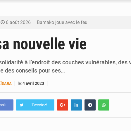
6 août 2026
Bamako joue avec le feu
6 août 2026
Blanchisseries à Bamako : la traçabilité du li
sa nouvelle vie
6 août 2026
Dr Abdrahamane Tamboura, économiste
6 août 2026
Ports ouest-africains : la bataille du fret sahél
olidarité à l’endroit des couches vulnérables, des
re des conseils pour ses…
6 août 2026
AfroBasket U18 : Le Mali défend sa double c
le:
4 avril 2023
ÏDARA
book
Tweetez!