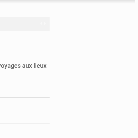
nge en question
ien
 voyages aux lieux
ouronne à Abidjan