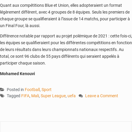
Quant aux compétitions Blue et Union, elles adopteraient un format
légèrement différent, avec 4 groupes de 8 équipes. Seuls les premiers de
chaque groupe se qualifieraient à l’issue de 14 matchs, pour participer à
un Final Four, là aussi.
Différence notable par rapport au projet polémique de 2021 : cette fois-ci,
les équipes se qualifieraient pour les différentes compétitions en fonction
de leurs résultats dans leurs championnats nationaux respectifs. Au
total, ce sont 96 clubs de 55 pays différents qui seraient appelés à
participer chaque saison.
Mohamed Kenouvi
Posted in
Football
,
Sport
Tagged
FIFA
,
Mali
,
Super League
,
uefa
Leave a Comment
on
Super
League
:
Rebaptisé