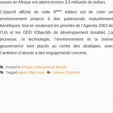
russes en Afrique ont atteint environ 3,3 milliards de dollars.
ème
L’objectif affiché de cette 9
édition est de créer u
environnement propice à des partenariats mutuellement
bénéfiques, tout en soutenant les priorités de l’Agenda 2063 de
l’UA et les ODD (Objectifs de développement durable). La
jeunesse, la technologie, l’environnement et la bonne
gouvernance sont placés au centre des stratégies, avec
l’ambition d’aboutir à des engagements concrets.
Posted in
Afrique
,
International
,
Monde
Tagged
japon
,
Mali
,
ticad
Leave a Comment
on
Japon
–
Afrique
:
9ème TICAD
pour