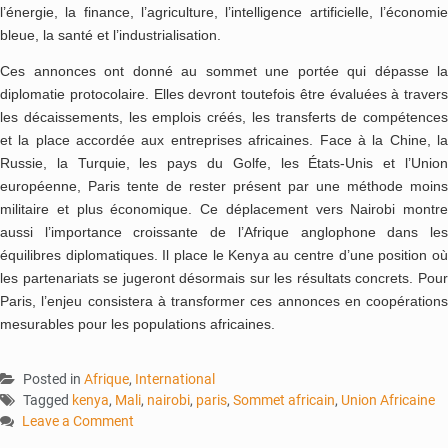
l’énergie, la finance, l’agriculture, l’intelligence artificielle, l’économie
bleue, la santé et l’industrialisation.
Ces annonces ont donné au sommet une portée qui dépasse la
diplomatie protocolaire. Elles devront toutefois être évaluées à travers
les décaissements, les emplois créés, les transferts de compétences
et la place accordée aux entreprises africaines. Face à la Chine, la
Russie, la Turquie, les pays du Golfe, les États-Unis et l’Union
européenne, Paris tente de rester présent par une méthode moins
militaire et plus économique. Ce déplacement vers Nairobi montre
aussi l’importance croissante de l’Afrique anglophone dans les
équilibres diplomatiques. Il place le Kenya au centre d’une position où
les partenariats se jugeront désormais sur les résultats concrets. Pour
Paris, l’enjeu consistera à transformer ces annonces en coopérations
mesurables pour les populations africaines.
Posted in
Afrique
,
International
Tagged
kenya
,
Mali
,
nairobi
,
paris
,
Sommet africain
,
Union Africaine
Leave a Comment
on