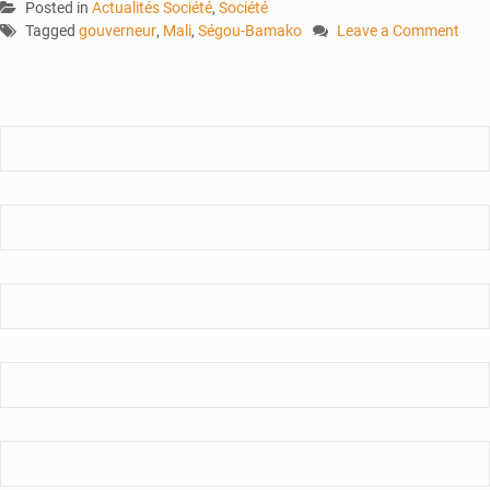
Posted in
Actualités Société
,
Société
Tagged
gouverneur
,
Mali
,
Ségou-Bamako
Leave a Comment
on
Accident
mortel
sur
l’axe
Ségou-
Bamako
:
Le
Gouverneur
de
Ségou
et
son
fils
parmi
les
victimes