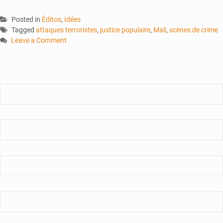
Posted in
Éditos
,
Idées
Tagged
attaques terroristes
,
justice populaire
,
Mali
,
scènes de crime
Leave a Comment
on
Attaques
:
Les
scènes
de
crime
exposées